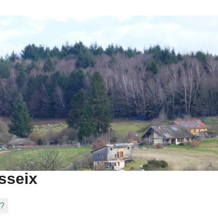
sseix
 ?